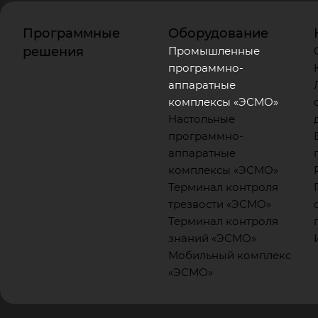
Программные
Оборудование
решения
Промышленные
программно-
аппаратные
комплексы «ЭСМО»
Настольные
программно-
аппаратные
комплексы «ЭСМО»
Терминал контроля
трезвости «ЭСМО»
Терминал контроля
знаний «ЭСМО»
Мобильный комплекс
«ЭСМО»