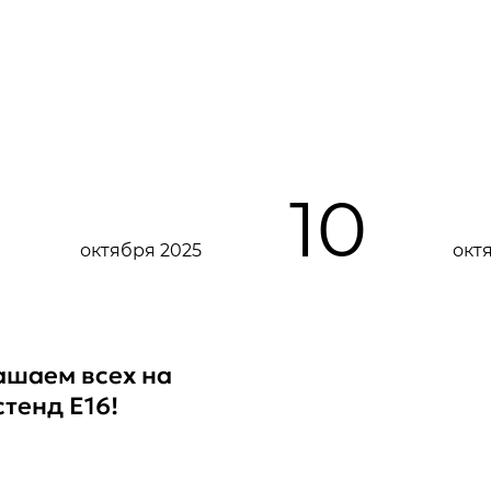
10
октября 2025
окт
ашаем всех на
стенд Е16!