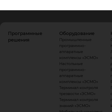
Программные
Оборудование
решения
Промышленные
программно-
аппаратные
комплексы «ЭСМО»
Настольные
программно-
аппаратные
комплексы «ЭСМО»
Терминал контроля
трезвости «ЭСМО»
Терминал контроля
знаний «ЭСМО»
Мобильный комплекс