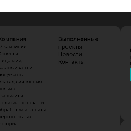
Компания
Выполненные
О компании
проекты
Клиенты
Новости
Лицензии,
Контакты
сертификаты и
документы
Благодарственные
письма
Реквизиты
Политика в области
обработки и защиты
персональных
История