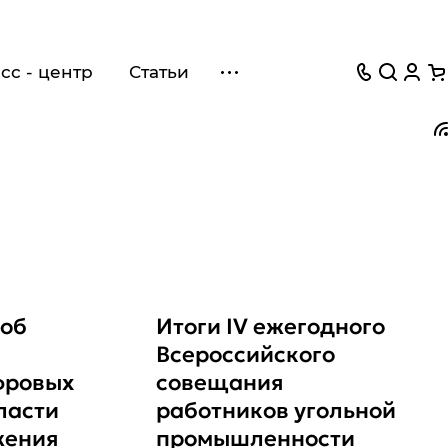
сс - центр
Статьи
 об
Итоги IV ежегодного
Всероссийского
фровых
совещания
ласти
работников угольной
жения
промышленности