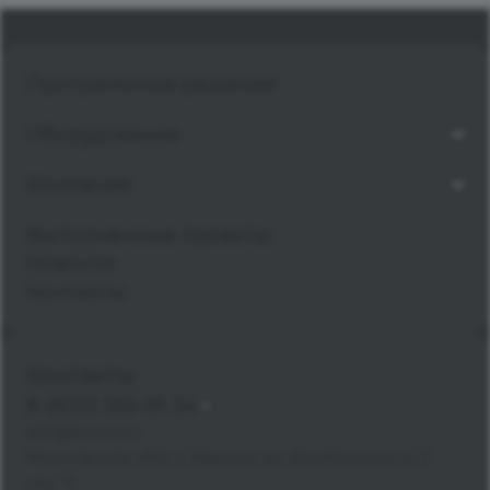
Программные решения
Оборудование
Компания
Выполненные проекты
Новости
Контакты
Контакты
8 (800) 350-91-34
info@kvzrm.ru
Московская обл., г. Видное, ул. Донбасская, д. 2
стр. 13