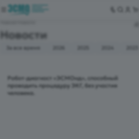
Главная
Новости
Новости
За все время
2026
2025
2024
2023
Робот-диагност «ЭСМОнд», способный
проводить процедуру ЭКГ, без участия
человека.