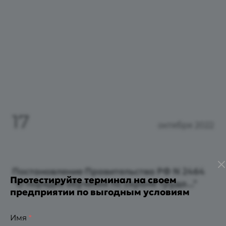
17
октября 2022
Постановление Правительства РФ N 2464
Протестируйте терминал на своем
"О порядке обучения по охране труда..."
предприятии по выгодным условиям
Имя
*