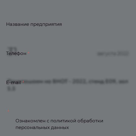
Название предприятия
31
Телефон
*
августа 2022
Приглашаем на ВНОТ - 2022, cтенд E09, зал
E-mail
*
5.5
*
Ознакомлен с
политикой обработки
персональных данных