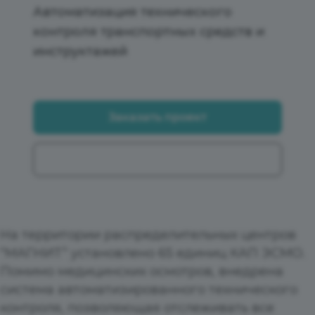
Автоматизация технического
контроля транспортных средств и
инструктажей
Заказать проект
На территории распределительных центров
“МАГНИТ” установлено 65 единиц КАП ЭСМО.
Помимо медицинских осмотров, внедрена
система автоматизированного технического
контроля, позволяющая отслеживать все