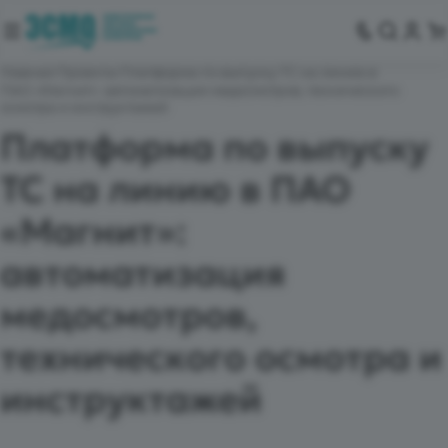
Главная
Проекты
Платформа по выпуску ТС на линию в
ПАО «Магнит»: автоматизация медосмотров, технического
осмотра и инструктажей
Платформа по выпуску
ТС на линию в ПАО
«Магнит»:
автоматизация
медосмотров,
технического осмотра и
инструктажей